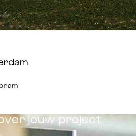
terdam
Wonam
over jouw project