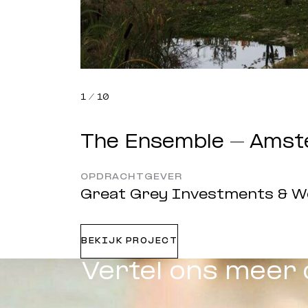
1
/
10
The Ensemble – Ams
OPDRACHTGEVER
Great Grey Investments & 
BEKIJK PROJECT
Vertel ons meer 