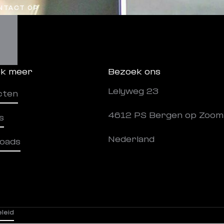
NTACT OP
k meer
Bezoek ons
Lelyweg 23
cten
4612 PS Bergen op Zoom
s
Nederland
oads
leid