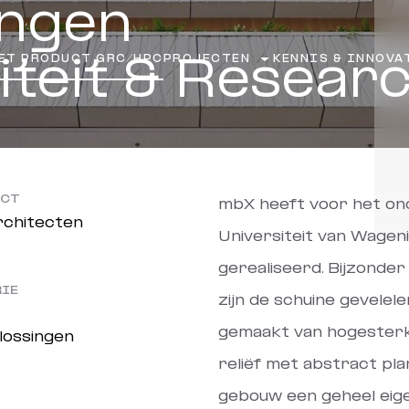
ngen
ET PRODUCT GRC/HPC
PROJECTEN
KENNIS & INNOVA
iteit & Resear
ECT
mbX heeft voor het on
chitecten
Universiteit van Wagen
gerealiseerd. Bijzonde
IE
zijn de schuine gevelel
gemaakt van hogester
lossingen
reliëf met abstract pla
gebouw een geheel eige