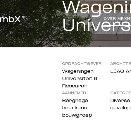
Wageni
OVER MBX
H
Univers
OPDRACHTGEVER
ARCHIT
Wageningen
LIAG Ar
Universiteit &
Research
AANNEMER
CATEGOR
Berghege
Diverse
heerkens
gevelop
bouwgroep