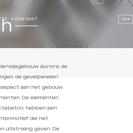
TIE
CONTACT
NL
ch
derwijsgebouw Aurora, de
ingen, de gevelpanelen
r aspect aan het gebouw
ementen. De elementen,
ktebeton, hebben een
ntenmotief die het
n uitstraling geven. De