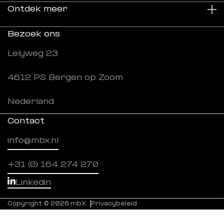
Ontdek meer
Duurzaamheid
Bezoek ons
Over ons
Projecten
Lelyweg 23
Werken bij
Nieuws
4612 PS Bergen op Zoom
Downloads
Nederland
Contact
info@mbx.nl
+31 (0) 164 274 270
Linkedin
Copyright © 2026 mbX
Privacybeleid