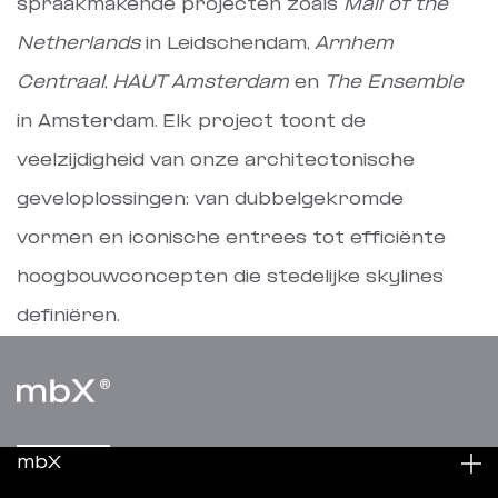
spraakmakende projecten zoals
Mall of the
Netherlands
in Leidschendam,
Arnhem
Centraal
,
HAUT Amsterdam
en
The Ensemble
in Amsterdam. Elk project toont de
veelzijdigheid van onze architectonische
geveloplossingen: van dubbelgekromde
vormen en iconische entrees tot efficiënte
hoogbouwconcepten die stedelijke skylines
definiëren.
mbX