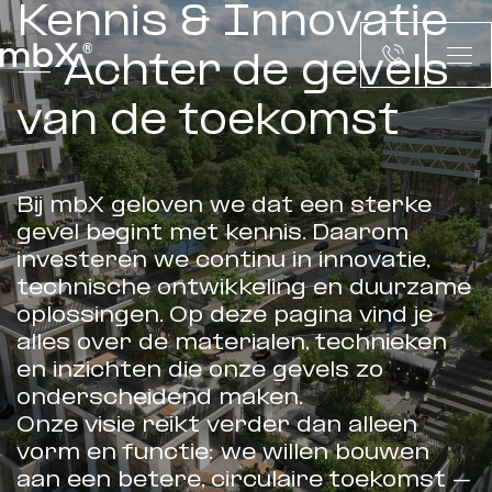
Kennis & Innovatie
– Achter de gevels
van de toekomst
Bij mbX geloven we dat een sterke
gevel begint met kennis. Daarom
investeren we continu in innovatie,
technische ontwikkeling en duurzame
oplossingen. Op deze pagina vind je
alles over de materialen, technieken
en inzichten die onze gevels zo
onderscheidend maken.
Onze visie reikt verder dan alleen
vorm en functie: we willen bouwen
aan een betere, circulaire toekomst –