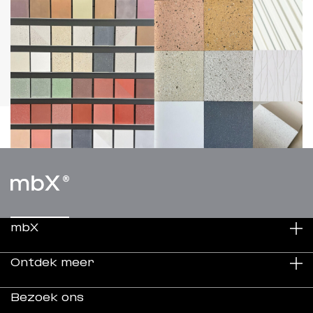
mbX
Ontdek meer
Duurzaamheid
Bezoek ons
Over ons
Projecten