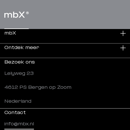
mbX
Ontdek meer
Duurzaamheid
Bezoek ons
Over ons
Projecten
Lelyweg 23
Werken bij
Nieuws
4612 PS Bergen op Zoom
Downloads
Nederland
Contact
info@mbx.nl