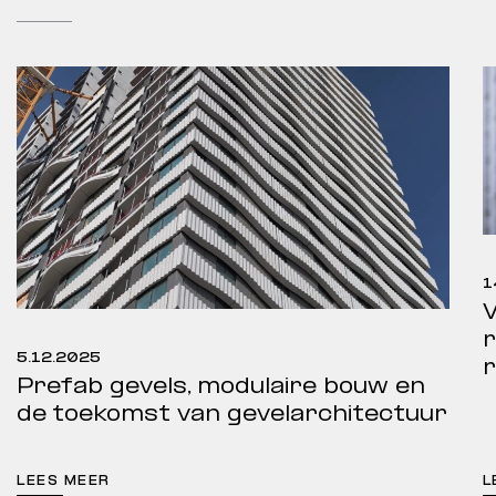
1
V
r
5.12.2025
Prefab gevels, modulaire bouw en
de toekomst van gevelarchitectuur
LEES MEER
L